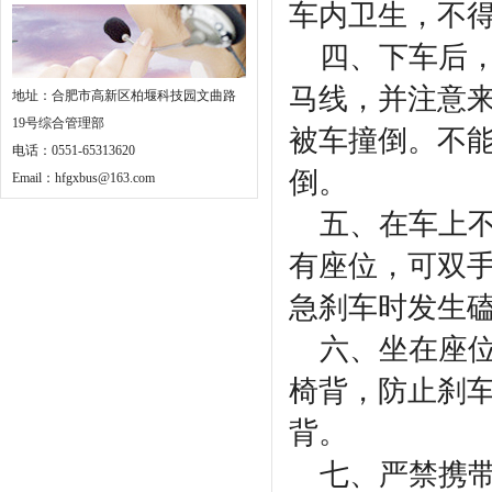
车内卫生，不
四、下车后，
马线，并注意
地址：合肥市高新区柏堰科技园文曲路
19号综合管理部
被车撞倒。不能
电话：0551-65313620
倒。
Email：hfgxbus@163.com
五、在车上不
有座位，可双
急刹车时发生
六、坐在座位
椅背，防止刹
背。
七、严禁携带