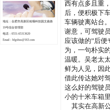
西有点多且重
后，便积极下
车辆驶离站台
地址：合肥市高新区柏堰科技园文曲路
19号综合管理部
谢意，可驾驶
电话：0551-65313620
应该做的”后便
Email：hfgxbus@163.com
为，一句朴实
温暖。吴老太
鲜为人见，因
借此传达她对
这么好的驾驶
小的十米车箱
其实在高新公